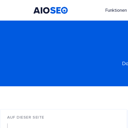
Funktionen
AIOSEO
Das beste WordPress SEO Plugin und Toolkit
Do
AUF DIESER SEITE