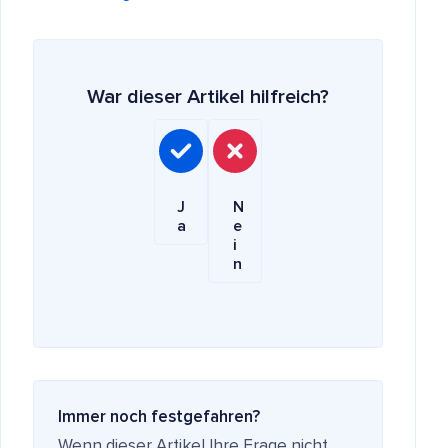
War dieser Artikel hilfreich?
J
N
a
e
i
n
Immer noch festgefahren?
Wenn dieser Artikel Ihre Frage nicht