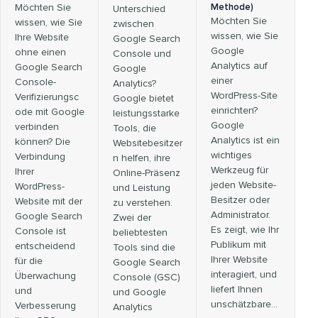
Möchten Sie
Methode)
Unterschied
Möchten Sie
wissen, wie Sie
zwischen
wissen, wie Sie
Ihre Website
Google Search
Google
ohne einen
Console und
Analytics auf
Google Search
Google
einer
Console-
Analytics?
WordPress-Site
Verifizierungsc
Google bietet
einrichten?
ode mit Google
leistungsstarke
Google
verbinden
Tools, die
Analytics ist ein
können? Die
Websitebesitzer
wichtiges
Verbindung
n helfen, ihre
Werkzeug für
Ihrer
Online-Präsenz
jeden Website-
WordPress-
und Leistung
Besitzer oder
Website mit der
zu verstehen.
Administrator.
Google Search
Zwei der
Es zeigt, wie Ihr
Console ist
beliebtesten
Publikum mit
entscheidend
Tools sind die
Ihrer Website
für die
Google Search
interagiert, und
Überwachung
Console (GSC)
liefert Ihnen
und
und Google
unschätzbare...
Verbesserung
Analytics