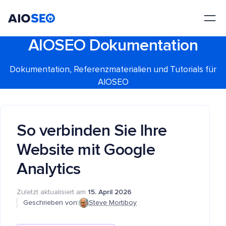
AIOSEO
Das beste WordPress SEO Plugin und Toolkit
AIOSEO Dokumentation
Dokumentation, Referenzmaterialien und Tutorials für
AIOSEO
So verbinden Sie Ihre
Website mit Google
Analytics
Zuletzt aktualisiert am
15. April 2026
Geschrieben von:
Steve Mortiboy