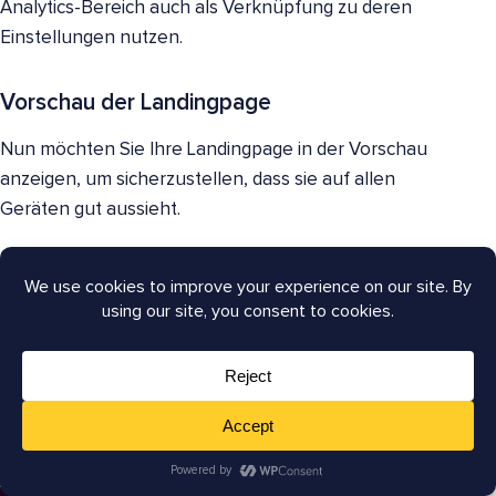
Analytics-Bereich auch als Verknüpfung zu deren
Einstellungen nutzen.
Vorschau der Landingpage
Nun möchten Sie Ihre Landingpage in der Vorschau
anzeigen, um sicherzustellen, dass sie auf allen
Geräten gut aussieht.
Glücklicherweise ist SeedProd responsiv und
mobilfreundlich, sodass Sie sicherstellen können, dass
Ihre Landingpage unabhängig von der Bildschirmgröße,
die Ihre Besucher zum Surfen verwenden, klar ist.
Um zu sehen, wie Ihre Landingpage auf Mobilgeräten
aussieht, klicken Sie einfach unten auf der Seite auf
die Schaltfläche
Mobile Vorschau
.