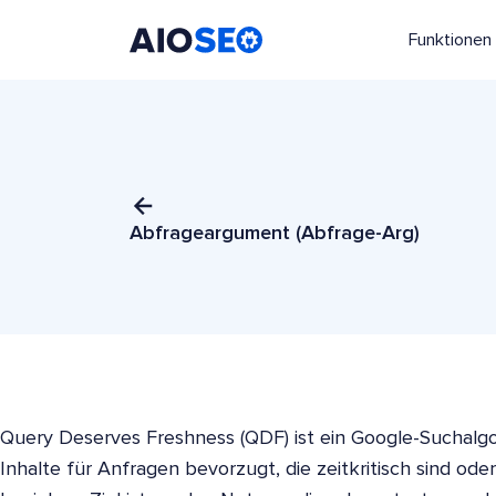
Funktionen
AIOSEO
Das beste WordPress SEO Plugin und Toolkit
Abfrageargument (Abfrage-Arg)
Query Deserves Freshness (QDF) ist ein Google-Suchalgor
Inhalte für Anfragen bevorzugt, die zeitkritisch sind oder