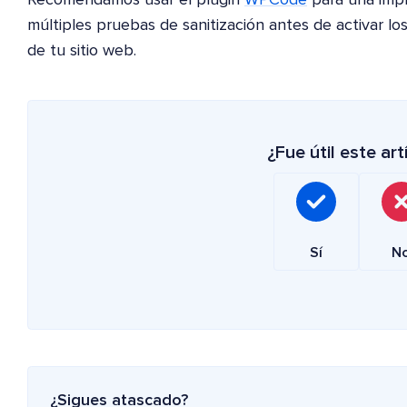
Recomendamos usar el plugin
WPCode
para una imp
múltiples pruebas de sanitización antes de activar lo
de tu sitio web.
¿Fue útil este art
Sí
N
¿Sigues atascado?