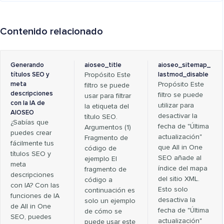
Contenido relacionado
Generando
aioseo_title
aioseo_sitemap_
títulos SEO y
Propósito Este
lastmod_disable
meta
Propósito Este
filtro se puede
descripciones
filtro se puede
usar para filtrar
con la IA de
utilizar para
la etiqueta del
AIOSEO
desactivar la
título SEO.
¿Sabías que
fecha de "Última
Argumentos (1)
puedes crear
actualización"
Fragmento de
fácilmente tus
que All in One
código de
títulos SEO y
SEO añade al
ejemplo El
meta
índice del mapa
fragmento de
descripciones
del sitio XML.
código a
con IA? Con las
Esto solo
continuación es
funciones de IA
desactiva la
solo un ejemplo
de All in One
fecha de "Última
de cómo se
SEO, puedes
actualización"
puede usar este