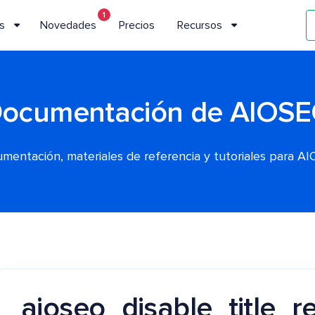
1
s
Novedades
Precios
Recursos
ocumentación de AIOS
mentación, materiales de referencia y tutoriales para A
aioseo_disable_title_r