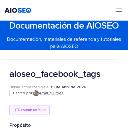
AIOSEO
El mejor plugin y kit de herramientas SEO para WordPress
Documentación de AIOSEO
Documentación, materiales de referencia y tutoriales
para AIOSEO
aioseo_facebook_tags
Última actualización el
15 de abril de 2026
Escrito por:
Arnaud Broes
Resumir artículo
Propósito