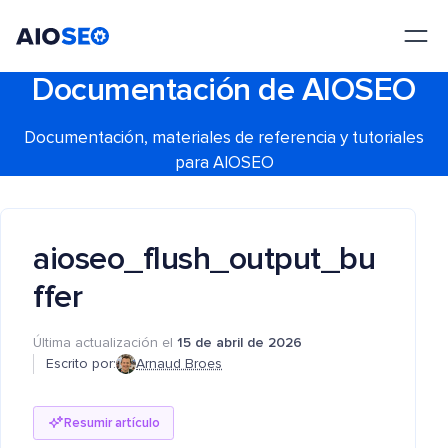
AIOSEO
El mejor plugin y kit de herramientas SEO para WordPress
Documentación de AIOSEO
Documentación, materiales de referencia y tutoriales
para AIOSEO
aioseo_flush_output_bu
ffer
Última actualización el
15 de abril de 2026
Escrito por:
Arnaud Broes
Resumir artículo