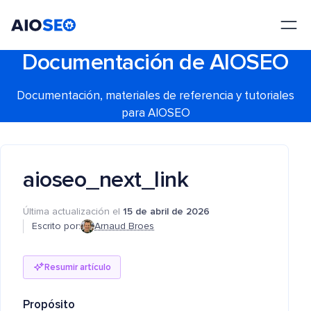
AIOSEO
El mejor plugin y kit de herramientas SEO para WordPress
Documentación de AIOSEO
Documentación, materiales de referencia y tutoriales
para AIOSEO
aioseo_next_link
Última actualización el
15 de abril de 2026
Escrito por:
Arnaud Broes
Resumir artículo
Propósito