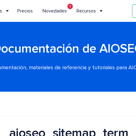
1
s
Precios
Novedades
Recursos
ocumentación de AIOS
mentación, materiales de referencia y tutoriales para A
aioseo_sitemap_term