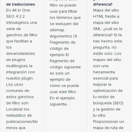
de traducciones
diferencia?
filtro se puede
En All in One
Mapa del sitio
usar para filtrar
SEO 4.2.2
HTML frente a
los términos que
introdujimos una
mapa del sitio
se excluyen del
serie de
XML: ¿cuál es la
sitemap.
ganchos de filtro
diferencia? Si te
Argumentos (1)
que facilitan a
has hecho esta
Fragmento de
los
pregunta, no
código de
desarrolladores
estás solo. Los
ejemplo El
de plugins
mapas del sitio
fragmento de
multilingües la
son una
código siguiente
integración con
herramienta
es solo un
nuestro plugin.
esencial para
ejemplo de
Los usos
mejorar la
cómo se puede
comunes de
optimización de
usar este filtro.
estos ganchos
tu motor de
En el ejemplo
de filtro son:
búsqueda (SEO)
siguiente,…
Localizar los
y la gestión de
metadatos de
tu sitio.
publicaciones/tér
Proporcionan un
minos que
mapa de ruta de