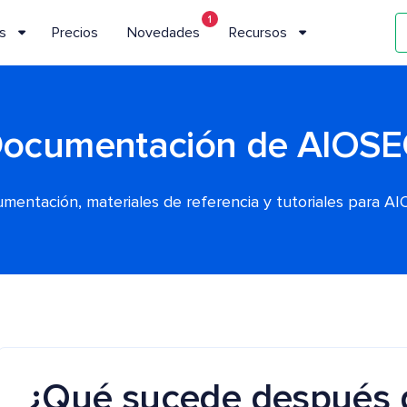
1
s
Precios
Novedades
Recursos
ocumentación de AIOS
mentación, materiales de referencia y tutoriales para A
¿Qué sucede después d