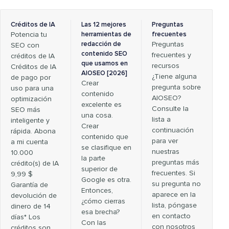
Créditos de IA
Las 12 mejores
Preguntas
Potencia tu
herramientas de
frecuentes
redacción de
Preguntas
SEO con
contenido SEO
frecuentes y
créditos de IA
que usamos en
recursos
Créditos de IA
AIOSEO [2026]
¿Tiene alguna
de pago por
Crear
pregunta sobre
uso para una
contenido
AIOSEO?
optimización
excelente es
Consulte la
SEO más
una cosa.
lista a
inteligente y
Crear
continuación
rápida. Abona
contenido que
para ver
a mi cuenta
se clasifique en
nuestras
10.000
la parte
preguntas más
crédito(s) de IA
superior de
frecuentes. Si
9,99 $
Google es otra.
su pregunta no
Garantía de
Entonces,
aparece en la
devolución de
¿cómo cierras
lista, póngase
dinero de 14
esa brecha?
en contacto
días* Los
Con las
con nosotros
créditos son