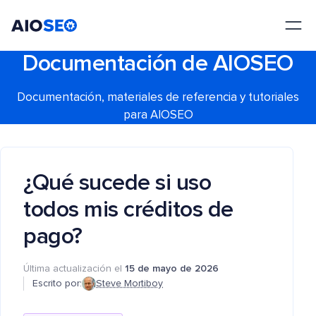
AIOSEO
El mejor plugin y kit de herramientas SEO para WordPress
Documentación de AIOSEO
Documentación, materiales de referencia y tutoriales
para AIOSEO
¿Qué sucede si uso
todos mis créditos de
pago?
Última actualización el
15 de mayo de 2026
Escrito por:
Steve Mortiboy