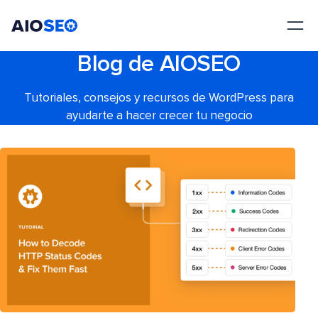
AIOSEO
El mejor plugin y kit de herramientas SEO para WordPress
Blog de AIOSEO
Tutoriales, consejos y recursos de WordPress para
ayudarte a hacer crecer tu negocio