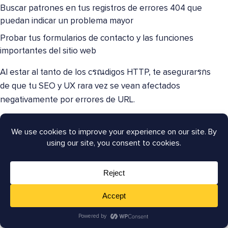
Buscar patrones en tus registros de errores 404 que
puedan indicar un problema mayor
Probar tus formularios de contacto y las funciones
importantes del sitio web
Al estar al tanto de los cรณdigos HTTP, te asegurarรกs
de que tu SEO y UX rara vez se vean afectados
negativamente por errores de URL.
Mantenimiento regular del sitio web
Otra forma de asegurar la
salud de tu sitio
es mantener
tu sitio web con regularidad. Actualiza tu WordPress
core, temas y plugins con frecuencia. Muchos
problemas de cรณdigos de estado provienen de
software desactualizado o conflictos entre plugins.
Siempre pruebo las actualizaciones primero en un sitio