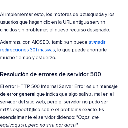
Al implementar esto, los motores de bรบsqueda y los
usuarios que hagan clic en la URL antigua serรกn
dirigidos sin problemas al nuevo recurso designado.
Ademรกs, con AIOSEO, tambiรฉn puede
aรฑadir
redirecciones 301 masivas
, lo que puede ahorrarle
mucho tiempo y esfuerzo.
Resolución de errores de servidor 500
El error HTTP 500 Internal Server Error es un
mensaje
de error general
que indica que algo saliรณ mal en el
servidor del sitio web, pero el servidor no pudo ser
mรกs especรญfico sobre el problema exacto. Es
esencialmente el servidor diciendo: "
Oops, me
equivoquรฉ, pero no sรฉ por quรฉ
."