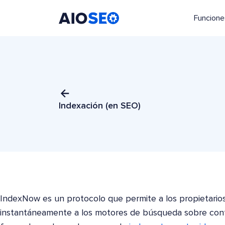
Funcione
AIOSEO
El mejor plugin y kit de herramientas SEO para WordPress
Indexación (en SEO)
IndexNow es un protocolo que permite a los propietarios
instantáneamente a los motores de búsqueda sobre cont