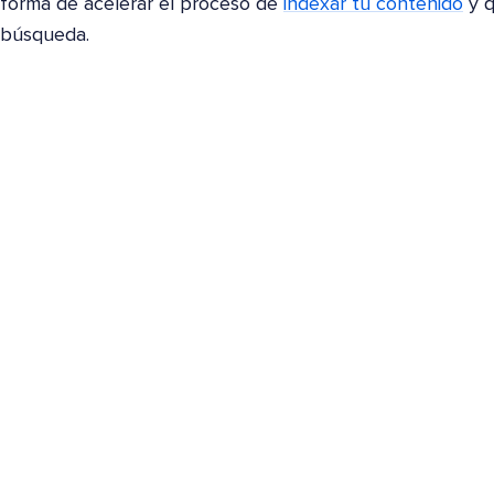
forma de acelerar el proceso de
indexar tu contenido
y q
búsqueda.