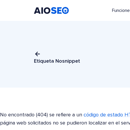
Funcione
AIOSEO
El mejor plugin y kit de herramientas SEO para WordPress
Etiqueta Nosnippet
No encontrado (404) se refiere a un
código de estado 
página web solicitados no se pudieron localizar en el serv