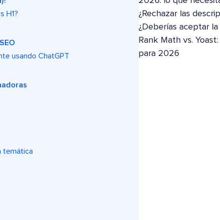
2026: lo que necesit
)?
¿Rechazar las descri
as H1?
¿Deberías aceptar la
Rank Math vs. Yoast
OSEO
para 2026
ente usando ChatGPT
anadoras
a temática