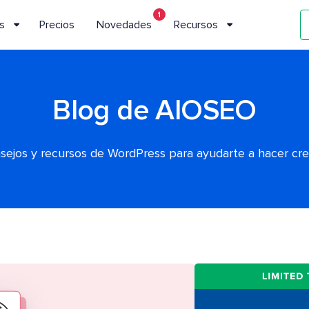
1
s
Precios
Novedades
Recursos
Blog de AIOSEO
nsejos y recursos de WordPress para ayudarte a hacer cr