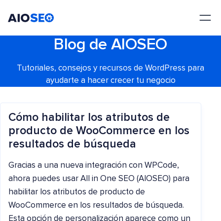
AIOSEO
El mejor plugin y kit de herramientas SEO para WordPress
Blog de AIOSEO
Tutoriales, consejos y recursos de WordPress para
ayudarte a hacer crecer tu negocio
Cómo habilitar los atributos de
producto de WooCommerce en los
resultados de búsqueda
Gracias a una nueva integración con WPCode,
ahora puedes usar All in One SEO (AIOSEO) para
habilitar los atributos de producto de
WooCommerce en los resultados de búsqueda.
Esta opción de personalización aparece como un