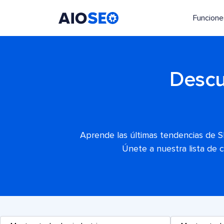
Funcione
AIOSEO
El mejor plugin y kit de herramientas SEO para WordPress
Descu
Aprende las últimas tendencias de S
Únete a nuestra lista de 