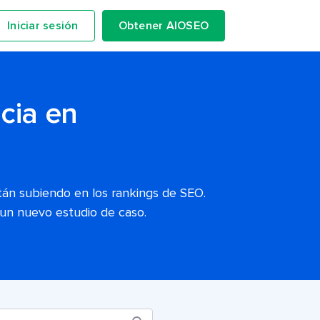
Iniciar sesión
Obtener AIOSEO
cia en
tán subiendo en los rankings de SEO.
 un nuevo estudio de caso.