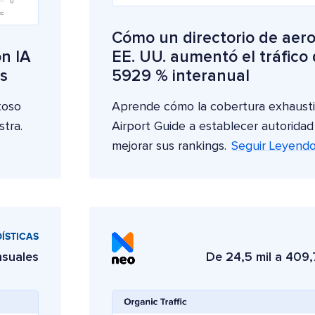
Cómo un directorio de aer
n IA
EE. UU. aumentó el tráfico d
s
5929 % interanual
toso
Aprende cómo la cobertura exhaust
tra.
Airport Guide a establecer autoridad
mejorar sus rankings.
Seguir Leyend
ÍSTICAS
nsuales
De 24,5 mil a 409,