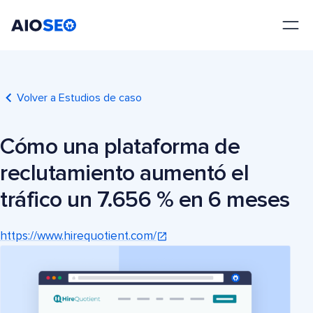
AIOSEO
El mejor plugin y kit de herramientas SEO para WordPress
Volver a Estudios de caso
Cómo una plataforma de
reclutamiento aumentó el
tráfico un 7.656 % en 6 meses
https://www.hirequotient.com/