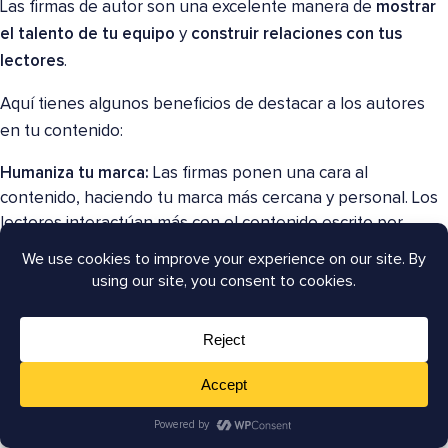
Las firmas de autor son una excelente manera de
mostrar
el talento de tu equipo
y
construir relaciones con tus
lectores
.
Aquí tienes algunos beneficios de destacar a los autores
en tu contenido:
Humaniza tu marca:
Las firmas ponen una cara al
contenido, haciendo tu marca más cercana y personal. Los
lectores interactúan más con el contenido escrito por
personas reales.
Establece experiencia:
Cuando los lectores ven que el
contenido está escrito por expertos de la industria, es más
probable que confíen en la información. Esto genera
credibilidad y autoridad. (Un concepto fundamental de
E-E-
A-T de Google
.)
Mejora el SEO:
Las firmas de autor pueden incluir palabras
clave relevantes y enlaces a los perfiles de redes sociales