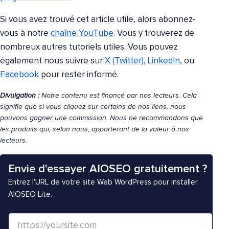
Si vous avez trouvé cet article utile, alors abonnez-
vous à notre
chaîne YouTube
. Vous y trouverez de
nombreux autres tutoriels utiles. Vous pouvez
également nous suivre sur
X (Twitter)
,
LinkedIn
, ou
Facebook
pour rester informé.
Divulgation :
Notre contenu est financé par nos lecteurs. Cela
signifie que si vous cliquez sur certains de nos liens, nous
pouvons gagner une commission. Nous ne recommandons que
les produits qui, selon nous, apporteront de la valeur à nos
lecteurs.
Envie d'essayer AIOSEO gratuitement ?
Entrez l'URL de votre site Web WordPress pour installer
AIOSEO Lite.
S