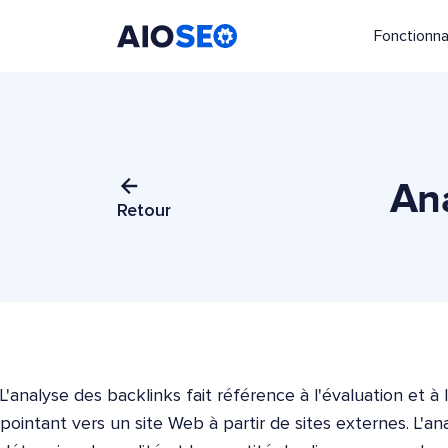
Fonctionna
AIOSEO
Le meilleur plugin et toolkit SEO pour WordPress
Ana
Retour
L'analyse des backlinks fait référence à l'évaluation et à 
pointant vers un site Web à partir de sites externes. L'a