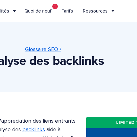
1
lités
Quoi de neuf
Tarifs
Ressources
Glossaire SEO /
lyse des backlinks
l'appréciation des liens entrants
nalyse des
backlinks
aide à