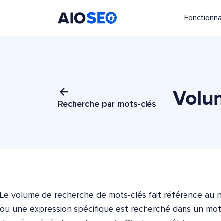
Fonctionna
AIOSEO
Le meilleur plugin et toolkit SEO pour WordPress
Volu
Recherche par mots-clés
Le volume de recherche de mots-clés fait référence au 
ou une expression spécifique est recherché dans un mot