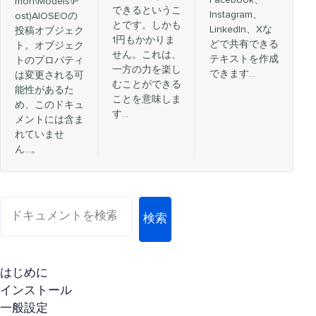
mon\Models\P
できるというこ
Instagram、
ost)AIOSEOの
とです。しかも
LinkedIn、Xな
投稿オブジェク
1円もかかりま
どで共有できる
ト。オブジェク
せん。これは、
テキストを作成
トのプロパティ
一方の力を楽し
できます…
は変更される可
むことができる
能性があるた
ことを意味しま
め、このドキュ
す…
メントには含ま
れていませ
ん…。
検索
はじめに
インストール
一般設定