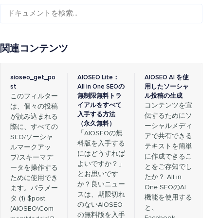
関連コンテンツ
aioseo_get_po
AIOSEO Lite：
AIOSEO AI を使
st
All in One SEOの
用したソーシャ
このフィルター
無制限無料トラ
ル投稿の生成
イアルをすべて
コンテンツを宣
は、個々の投稿
入手する方法
伝するためにソ
が読み込まれる
（永久無料）
ーシャルメディ
際に、すべての
「AIOSEOの無
アで共有できる
SEO/ソーシャ
料版を入手する
テキストを簡単
ルマークアッ
にはどうすれば
に作成できるこ
プ/スキーマデ
よいですか？」
とをご存知でし
ータを操作する
とお思いです
たか？ All in
ために使用でき
か？良いニュー
One SEOのAI
ます。パラメー
スは、期限切れ
機能を使用する
タ (1) $post
のないAIOSEO
と、
(AIOSEO\Com
の無料版を入手
Facebook、