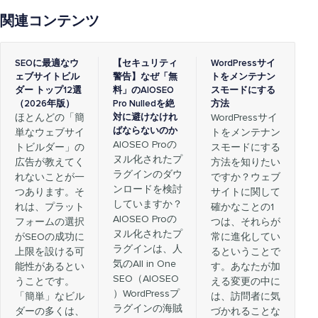
関連コンテンツ
SEOに最適なウ
【セキュリティ
WordPressサイ
ェブサイトビル
警告】なぜ「無
トをメンテナン
ダー トップ12選
料」のAIOSEO
スモードにする
（2026年版）
Pro Nulledを絶
方法
ほとんどの「簡
対に避けなけれ
WordPressサイ
ばならないのか
単なウェブサイ
トをメンテナン
AIOSEO Proの
トビルダー」の
スモードにする
ヌル化されたプ
広告が教えてく
方法を知りたい
ラグインのダウ
れないことが一
ですか？ウェブ
ンロードを検討
つあります。そ
サイトに関して
していますか？
れは、プラット
確かなことの1
AIOSEO Proの
フォームの選択
つは、それらが
ヌル化されたプ
がSEOの成功に
常に進化してい
ラグインは、人
上限を設ける可
るということで
気のAll in One
能性があるとい
す。あなたが加
SEO（AIOSEO
うことです。
える変更の中に
）WordPressプ
「簡単」なビル
は、訪問者に気
ラグインの海賊
ダーの多くは、
づかれることな