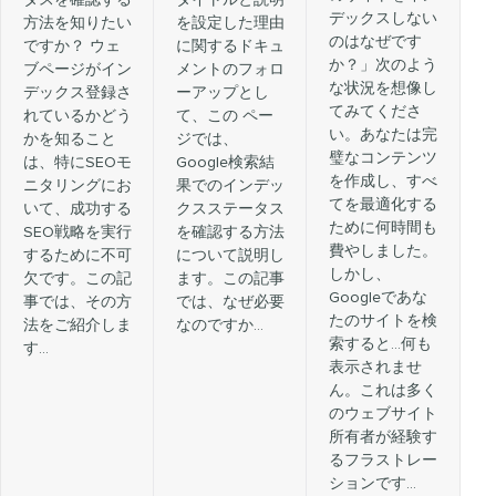
デックスしない
方法を知りたい
を設定した理由
のはなぜです
ですか？ ウェ
に関するドキュ
か？」次のよう
ブページがイン
メントのフォロ
な状況を想像し
デックス登録さ
ーアップとし
てみてくださ
れているかどう
て、この ペー
い。あなたは完
かを知ること
ジでは、
璧なコンテンツ
は、特にSEOモ
Google検索結
を作成し、すべ
ニタリングにお
果でのインデッ
てを最適化する
いて、成功する
クスステータス
ために何時間も
SEO戦略を実行
を確認する方法
費やしました。
するために不可
について説明し
しかし、
欠です。この記
ます。この記事
Googleであな
事では、その方
では、なぜ必要
たのサイトを検
法をご紹介しま
なのですか…
索すると…何も
す…
表示されませ
ん。これは多く
のウェブサイト
所有者が経験す
るフラストレー
ションです…