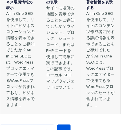
ネス場所情報の
の表示
著者情報を表示
表示
サイトに場所の
する
All in One SEO
All in One SEO
地図を表示でき
を使用して、サ
を使用して、サ
ることをご存知
イトにビジネス
イトのコンテン
でしたか？ウィ
ロケーションの
ツ作成者に関す
ジェット、ブロ
情報を表示でき
る詳細情報を表
ック、ショート
ることをご存知
示できることを
コード、または
でしたか？All
ご存知でした
PHP コードを
in One SEOに
か？All in One
使用して簡単に
は、WordPress
SEOには、
実行できます。
ブロックエディ
WordPressブロ
この記事では、
ターで使用でき
ックエディター
ローカル SEO
るWordPressブ
で使用できる
マップウィジェ
ロックが含まれ
WordPressブロ
ットについて…
ており、ビジネ
ックのセットが
ス情報を表示で
含まれていま
きます…
す。…