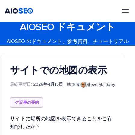
AIOSEO
最高のWordPress SEOプラグインとツールキット
AIOSEO ドキュメント
AIOSEO のドキュメント、参考資料、チュートリアル
サイトでの地図の表示
最終更新日:
2026年4月15日
執筆者:
Steve Mortiboy
記事の要約
サイトに場所の地図を表示できることをご存
知でしたか？