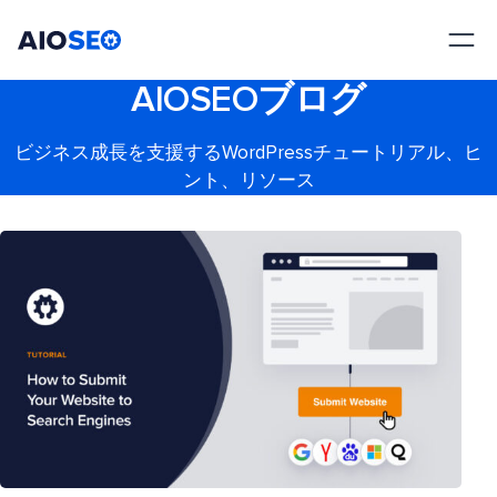
AIOSEO
最高のWordPress SEOプラグインとツールキット
AIOSEOブログ
ビジネス成長を支援するWordPressチュートリアル、ヒ
ント、リソース