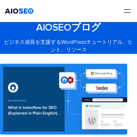
AIOSEO
最高のWordPress SEOプラグインとツールキット
AIOSEOブログ
ビジネス成長を支援するWordPressチュートリアル、ヒ
ント、リソース