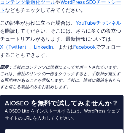
コンテンツ最適化ツール
や
WordPress SEOチートシー
ト
などもチェックしてみてください。
この記事がお役に立った場合は、
YouTubeチャンネル
を購読してください。そこには、さらに多くの役立つ
チュートリアルがあります。最新情報については、
X（Twitter）
、
LinkedIn
、または
Facebook
でフォロー
することもできます。
開示：
当社のコンテンツは読者によってサポートされています。
これは、当社のリンクの一部をクリックすると、手数料が発生す
る可能性があることを意味します。当社は、読者に価値をもたら
すと信じる製品のみをお勧めします。
AIOSEO を無料で試してみませんか？
AIOSEO Lite をインストールするには、WordPress ウェブ
サイトの URL を入力してください。
ウ