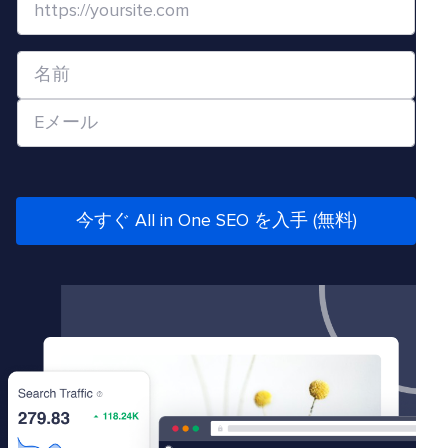
ェ
ブ
名
サ
前
イ
メ
*
ト
ー
/
ル
U
*
R
今すぐ All in One SEO を入手 (無料)
L
*