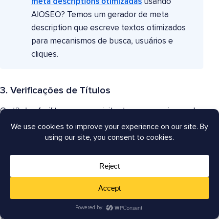
meta descriptions otimizadas
usando
AIOSEO? Temos um gerador de meta
description que escreve textos otimizados
para mecanismos de busca, usuários e
cliques.
3. Verificações de Títulos
Os títulos facilitam para os visitantes e mecanismos de
busca entenderem o conteúdo do seu site. Não se
esqueça de usar os títulos H1 e H2 para tornar seu site
mais escaneável.