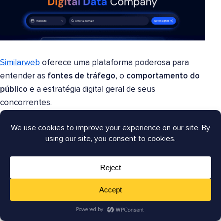
Similarweb
oferece uma plataforma poderosa para
entender as
fontes de tráfego
, o
comportamento do
público
e a estratégia digital geral de seus
concorrentes.
Ao analisar concorrentes, acho o Similarweb
particularmente valioso por sua capacidade de
revelar
fontes de tráfego
além da pesquisa orgânica. A
plataforma detalha o tráfego por canal, mostrando
exatamente como os concorrentes estão adquirindo
visitantes, seja por meio de:
Tráfego direto