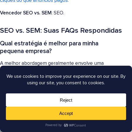
cliques do que anúncios pagos
.
Vencedor SEO vs. SEM
: SEO.
SEO vs. SEM: Suas FAQs Respondidas
Qual estratégia é melhor para minha
pequena empresa?
A melhor abordagem geralmente envolve uma
combinação de SEO e SEM, com um equilíbrio
específico dependendo dos seus objetivos de
negócios, orçamento e cronograma.
Posso usar SEO e SEM juntos?
Com certeza! Combinar SEO e SEM é uma estratégia
poderosa para pequenas empresas que desejam ter
um maior impacto em seu
marketing digital
. O SEO