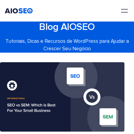
AIOSEO
O Melhor Plugin e Kit de Ferramentas de SEO para WordPress
Blog AIOSEO
Tutoriais, Dicas e Recursos de WordPress para Ajudar a
Crescer Seu Negócio