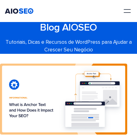
AIOSEO
O Melhor Plugin e Kit de Ferramentas de SEO para WordPress
Blog AIOSEO
Tutoriais, Dicas e Recursos de WordPress para Ajudar a
Crescer Seu Negócio