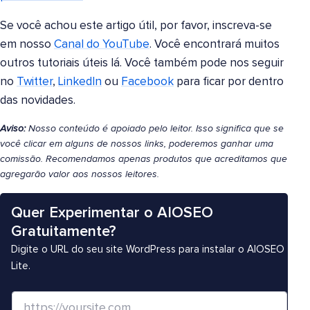
Se você achou este artigo útil, por favor, inscreva-se
em nosso
Canal do YouTube
. Você encontrará muitos
outros tutoriais úteis lá. Você também pode nos seguir
no
Twitter
,
LinkedIn
ou
Facebook
para ficar por dentro
das novidades.
Aviso:
Nosso conteúdo é apoiado pelo leitor. Isso significa que se
você clicar em alguns de nossos links, poderemos ganhar uma
comissão. Recomendamos apenas produtos que acreditamos que
agregarão valor aos nossos leitores.
Quer Experimentar o AIOSEO
Gratuitamente?
Digite o URL do seu site WordPress para instalar o AIOSEO
Lite.
S