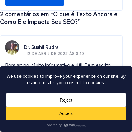
2 comentários em “
O que é Texto Âncora e
Como Ele Impacta Seu SEO?
”
Dr. Sushil Rudra
12 DE ABRIL DE 2023 ÀS 8:10
Bom artigo. Muito informativo e útil. Bem escrito.
Obrigado
Responder
Sherrie Gossett
12 DE ABRIL DE 2023 ÀS 21:54
Obrigado pelo seu gentil comentário, Dr.