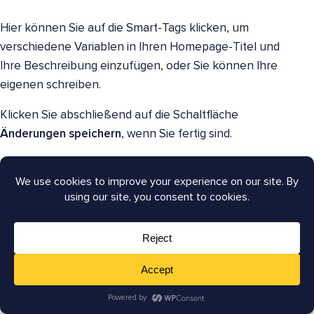
Hier können Sie auf die Smart-Tags klicken, um
verschiedene Variablen in Ihren Homepage-Titel und
Ihre Beschreibung einzufügen, oder Sie können Ihre
eigenen schreiben.
Klicken Sie abschließend auf die Schaltfläche
Änderungen speichern
, wenn Sie fertig sind.
Das war's.
Sie haben nun Twitter Cards in WordPress hinzugefügt,
die angezeigt werden, wenn einer Ihrer Beiträge oder
Ihre Homepage auf Twitter geteilt wird.
Wir hoffen, dieser Artikel hat Ihnen geholfen zu lernen,
wie Sie Twitter Cards in WordPress hinzufügen, und hat
Ihnen das Potenzial von Twitter Cards für mehr