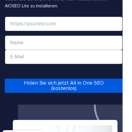
AIOSEO Lite zu installieren.
W
e
b
N
s
a
i
E
m
t
-
e
e
M
*
/
a
Holen Sie sich jetzt All in One SEO
U
i
(kostenlos)
R
l
L
*
*