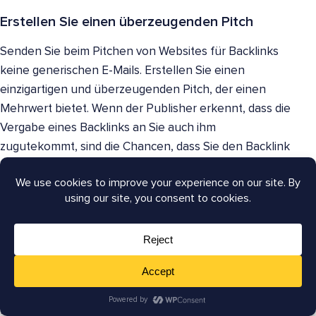
Erstellen Sie einen überzeugenden Pitch
Senden Sie beim Pitchen von Websites für Backlinks
keine generischen E-Mails. Erstellen Sie einen
einzigartigen und überzeugenden Pitch, der einen
Mehrwert bietet. Wenn der Publisher erkennt, dass die
Vergabe eines Backlinks an Sie auch ihm
zugutekommt, sind die Chancen, dass Sie den Backlink
erhalten, höher.
Denken Sie auch daran, jeden Pitch für den Empfänger
und sein Publikum zu personalisieren. Selbst wenn Sie
eine Vorlage verwenden, nehmen Sie sich Zeit, diese
auf die von Ihnen anvisierte Website zuzuschneiden.
Sie müssen jede Website, jede Kontaktperson und
jedes Publikum recherchieren, um dies zu
bewerkstelligen. Dies hilft, alles von der Betreffzeile