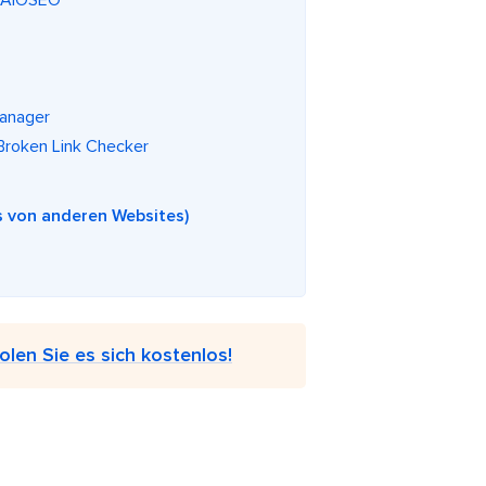
Manager
 Broken Link Checker
s von anderen Websites)
olen Sie es sich kostenlos!