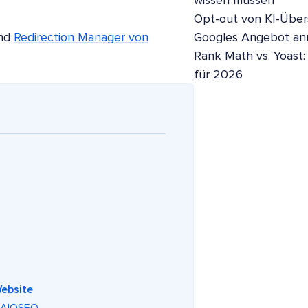
wissen müssen
Opt-out von KI-Übers
nd
Redirection Manager von
Googles Angebot a
Rank Math vs. Yoast:
für 2026
Website
on AIOSEO