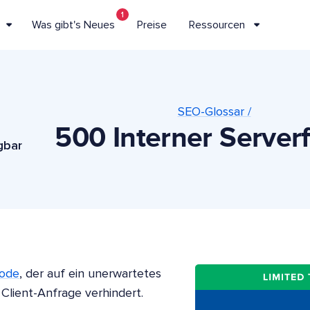
1
Was gibt's Neues
Preise
Ressourcen
SEO-Glossar /
500 Interner Serverf
gbar
ode
, der auf ein unerwartetes
 Client-Anfrage verhindert.