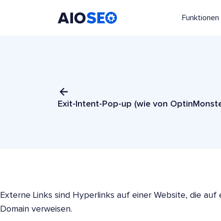
Funktionen
AIOSEO
Das beste WordPress SEO Plugin und Toolkit
Exit-Intent-Pop-up (wie von OptinMonst
Externe Links sind Hyperlinks auf einer Website, die auf 
Domain verweisen.