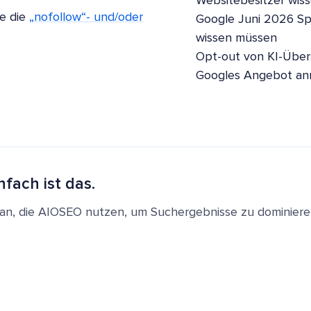
Websitebesitzer wis
ge die
„nofollow“- und/oder
Google Juni 2026 S
wissen müssen
Opt-out von KI-Übers
Googles Angebot a
nfach ist das.
en an, die AIOSEO nutzen, um Suchergebnisse zu dominie