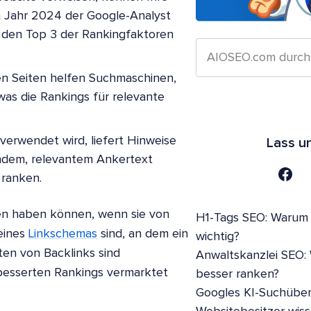
im Jahr 2024 der Google-Analyst
u den Top 3 der Rankingfaktoren
ten Seiten helfen Suchmaschinen,
was die Rankings für relevante
 verwendet wird, liefert Hinweise
Lass u
bendem, relevantem Ankertext
 ranken.
en haben können, wenn sie von
H1-Tags SEO: Warum s
eines
Linkschemas
sind, an dem ein
wichtig?
ten von Backlinks sind
Anwaltskanzlei SEO:
rbesserten Rankings vermarktet
besser ranken?
Googles KI-Suchüber