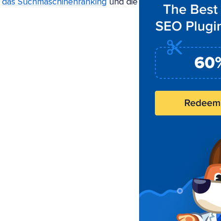
,
das Suchmaschinenranking
und die