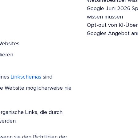
Websitebesitzer wis
Google Juni 2026 S
wissen müssen
Opt-out von KI-Übers
Googles Angebot a
Websites
lieren
eines
Linkschemas
sind
e Website möglicherweise nie
ganische Links, die durch
werden.
enn sie den Richtlinien der