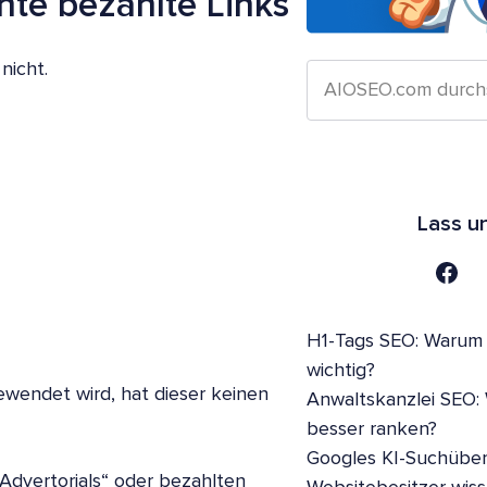
hte bezahlte Links
nicht.
Lass u
H1-Tags SEO: Warum s
wichtig?
ewendet wird, hat dieser keinen
Anwaltskanzlei SEO:
besser ranken?
Googles KI-Suchüber
 „Advertorials“ oder bezahlten