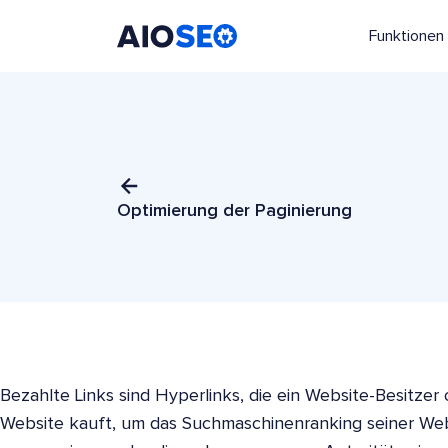
Funktionen
AIOSEO
Das beste WordPress SEO Plugin und Toolkit
Optimierung der Paginierung
Bezahlte Links sind Hyperlinks, die ein Website-Besitze
Website kauft, um das Suchmaschinenranking seiner Webs