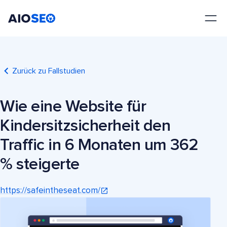
AIOSEO
Das beste WordPress SEO Plugin und Toolkit
Zurück zu Fallstudien
Wie eine Website für
Kindersitzsicherheit den
Traffic in 6 Monaten um 362
% steigerte
https://safeintheseat.com/