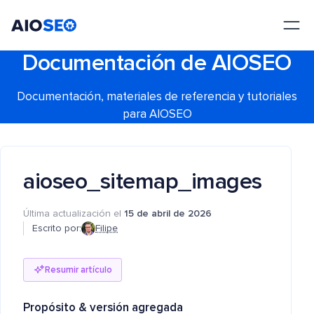
AIOSEO
El mejor plugin y kit de herramientas SEO para WordPress
Documentación de AIOSEO
Documentación, materiales de referencia y tutoriales
para AIOSEO
aioseo_sitemap_images
Última actualización el
15 de abril de 2026
Escrito por:
Filipe
Resumir artículo
Propósito
& versión agregada