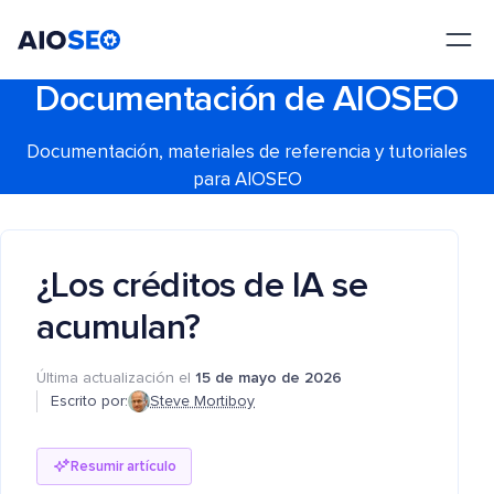
AIOSEO
El mejor plugin y kit de herramientas SEO para WordPress
Documentación de AIOSEO
Documentación, materiales de referencia y tutoriales
para AIOSEO
¿Los créditos de IA se
acumulan?
Última actualización el
15 de mayo de 2026
Escrito por:
Steve Mortiboy
Resumir artículo