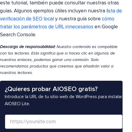
este tutorial, también puede consultar nuestras otras
guías. Algunos ejemplos útiles incluyen nuestra
lista de
verificación de SEO local
y nuestra guía sobre
cómo
tratar los parámetros de URL innecesarios
en Google
Search Console.
Descargo de responsabilidad:
Nuestro contenido es compatible
con los lectores. Esto significa que si haces clic en algunos de
nuestros enlaces, podemos ganar una comisión. Solo
recomendamos productos que creemos que añadirán valor a
nuestros lectores.
¿Quieres probar AIOSEO gratis?
Introduce la URL de tu sitio web de WordPress para instalar
AIOSEO Lite.
S
i