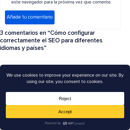
este navegador para la próxima vez que comente.
3 comentarios en “
Cómo configurar
correctamente el SEO para diferentes
idiomas y países
”
marca
10 DE AGOSTO DE 2022 A LAS 5:35
pero ¿cómo se traduce el título y la meta
descripción del sitio global? no es traducible,
porque no es una página. al usar las últimas
publicaciones como primera página, parece que
no hay forma de traducir el título y la meta
descripción.