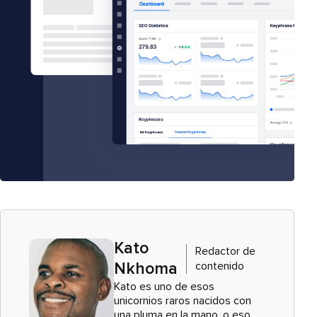
c
o
*
Kato
Redactor de
contenido
Nkhoma
Kato es uno de esos
unicornios raros nacidos con
una pluma en la mano, o eso