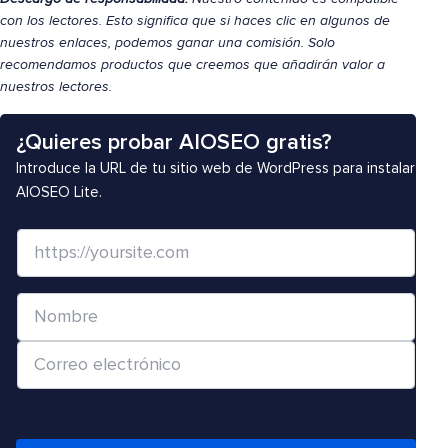
con los lectores. Esto significa que si haces clic en algunos de
nuestros enlaces, podemos ganar una comisión. Solo
recomendamos productos que creemos que añadirán valor a
nuestros lectores.
¿Quieres probar AIOSEO gratis?
Introduce la URL de tu sitio web de WordPress para instalar
AIOSEO Lite.
S
i
t
N
i
o
o
C
m
w
o
b
e
r
r
b
r
e