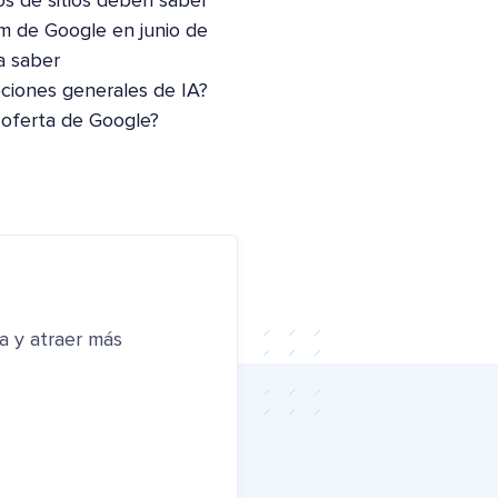
os de sitios deben saber
m de Google en junio de
a saber
pciones generales de IA?
 oferta de Google?
a y atraer más