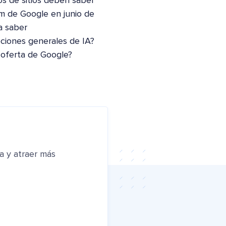
os de sitios deben saber
m de Google en junio de
a saber
pciones generales de IA?
 oferta de Google?
a y atraer más