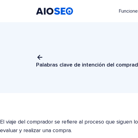
Funcione
AIOSEO
El mejor plugin y kit de herramientas SEO para WordPress
Palabras clave de intención del compra
El viaje del comprador se refiere al proceso que siguen l
evaluar y realizar una compra.