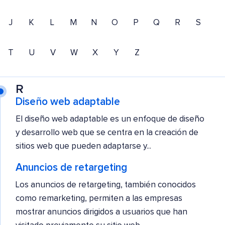
J
K
L
M
N
O
P
Q
R
S
T
U
V
W
X
Y
Z
R
Diseño web adaptable
El diseño web adaptable es un enfoque de diseño
y desarrollo web que se centra en la creación de
sitios web que pueden adaptarse y...
Anuncios de retargeting
Los anuncios de retargeting, también conocidos
como remarketing, permiten a las empresas
mostrar anuncios dirigidos a usuarios que han