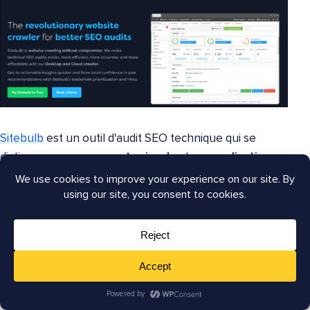
Sitebulb
est un outil d'audit SEO technique qui se
distingue par ses
rapports visuels
et ses
explications
conviviales
. Il montre la structure de votre site entier à
l'aide de cartes de crawl interactives, il est donc facile
de repérer les
liens internes
faibles ou les pages
isolées. J'aime particulièrement la façon dont il
explique chaque problème en langage clair
, ce qui le
rend parfait pour partager des informations avec des
clients ou des collègues.