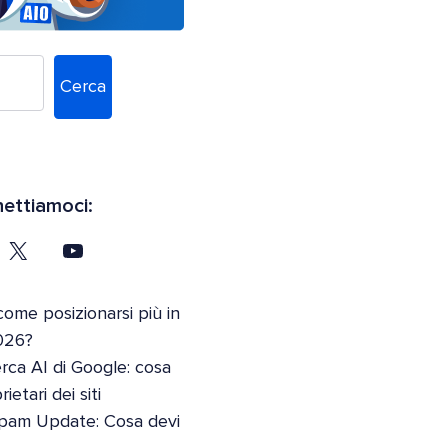
Cerca
ettiamoci:
come posizionarsi più in
026?
erca AI di Google: cosa
etari dei siti
pam Update: Cosa devi