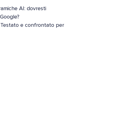
oramiche AI: dovresti
i Google?
 Testato e confrontato per