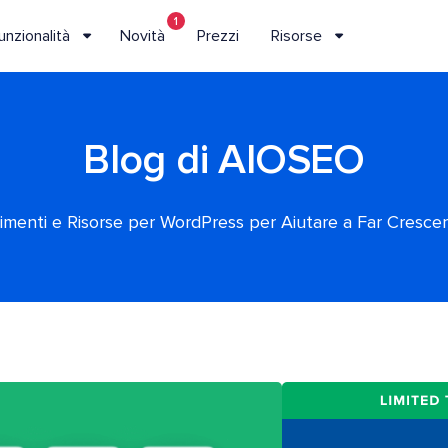
1
unzionalità
Novità
Prezzi
Risorse
Blog di AIOSEO
rimenti e Risorse per WordPress per Aiutare a Far Crescere