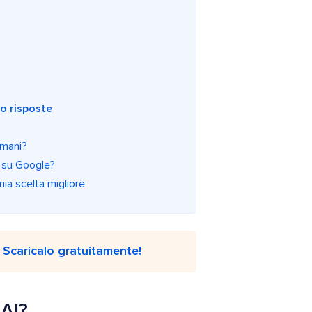
no risposte
 umani?
e su Google?
mia scelta migliore
.
Scaricalo gratuitamente!
 AI?