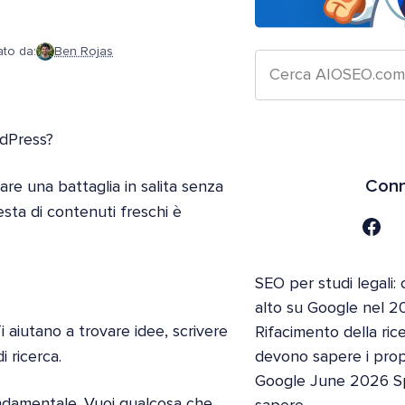
ato da:
Ben Rojas
rdPress?
Conn
re una battaglia in salita senza
esta di contenuti freschi è
SEO per studi legali: 
alto su Google nel 2
i aiutano a trovare idee, scrivere
Rifacimento della ric
i ricerca.
devono sapere i propri
Google June 2026 S
ondamentale. Vuoi qualcosa che